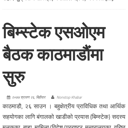
बिम्स्टेक एसओएम
बैठक काठमाडाैंमा
सुरु
२०७४ श्रावण २६, बिहीवार
Nonstop Khabar
काठमाडाै, २६ साउन । बहुक्षेत्रीय प्राविधिक तथा आर्थिक
सहयोगका लागि बंगालको खाडीको प्रयास (बिम्स्टेक) सदस्य
मुलुकका बाह्य मामिला/विदेश/परराष्ट्र मन्त्रालयका वरिष्ठ