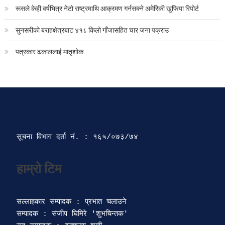
रूसले केही वर्षभित्र नेटो राष्ट्रमाथि आक्रमण गर्नसक्ने अमेरिकी खुफिया रिपोर्ट
सुनसरीको बराहक्षेत्रबाट ४१८ किलो गाँजासहित चार जना पक्राउ
पत्रकार ढकाललाई मातृशोक
सूचना विभाग दर्ता‍ नं. : १६५/०७३/७४ 
सल्लाहकार सम्पादक : प्रभात चलाउने

सम्पादक : संजीप घिमिरे 'शुभचिन्तक' 
