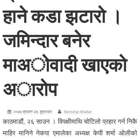
हाने कडा झटारो ।
जमिन्दार बनेर
माअोवादी खाएको
अारोप
२०७४ श्रावण २७, शुक्रवार
Nonstop Khabar
काठमाडौं, २६ साउन । विपक्षीमाथि चोटिलो प्रहार गर्न निकै
माहिर मानिने नेकपा एमालेका अध्यक्ष केपी शर्मा ओलीको