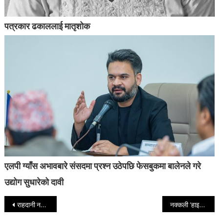
पत्रकार ढकाललाई मातृशोक
एलपी ग्याँस अभावबारे संसदमा प्रश्न उठेपछि फेसबुकमा बालेनले गरे
उद्योग सुधारेको दावी
Post navigation
राहदानी नवीकरण गर्न जाँदा खुल्यो दोहोरो नागरिकताको रहस्य
नक्कली ‘हाइब्रिड’ घोषणा गरी विलासी गाडी आयात, करोडौँ राजस्व छली खुलेपछि कारबाही