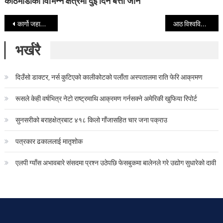
काठमाडौँका विभिन्न क्षेत्रमा दुई दिन बत्ती जाने
Post navigation
कार्गो जहाजमा ड्रोन हमलापछि अमेरिकाद्वारा इरानमाथि प्रत्याक्रमण
आठ विश्वविद्यालयका उपकुलपति छनोटका लागि अन्तर्वार्ता र प्रस्तुतीकरण सुरु
भर्खरै
दिउँसो डाक्टर, नर्स कुटिएको कालीकोटको पलाँता अस्पतालमा राति फेरि आक्रमण
रूसले केही वर्षभित्र नेटो राष्ट्रमाथि आक्रमण गर्नसक्ने अमेरिकी खुफिया रिपोर्ट
सुनसरीको बराहक्षेत्रबाट ४१८ किलो गाँजासहित चार जना पक्राउ
पत्रकार ढकाललाई मातृशोक
एलपी ग्याँस अभावबारे संसदमा प्रश्न उठेपछि फेसबुकमा बालेनले गरे उद्योग सुधारेको दावी