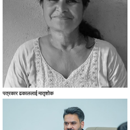
पत्रकार ढकाललाई मातृशोक