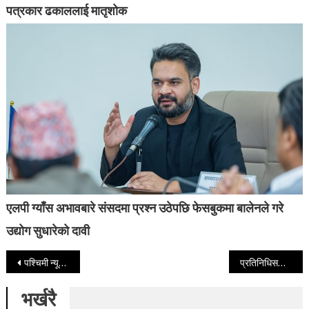
पत्रकार ढकाललाई मातृशोक
एलपी ग्याँस अभावबारे संसदमा प्रश्न उठेपछि फेसबुकमा बालेनले गरे
उद्योग सुधारेको दावी
Post navigation
पश्चिमी न्यून चापीय रेखा र स्थानीय वायुको प्रभाव कायमै, आज सातै प्रदेशमा वर्षाको सम्भावना
प्रतिनिधिसभा बैठक बस्दै, यस्तो छ कार्यसूची
भर्खरै