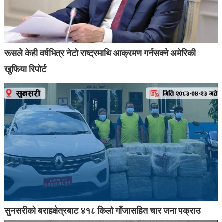
रूसले केही वर्षभित्र नेटो राष्ट्रमाथि आक्रमण गर्नसक्ने अमेरिकी
खुफिया रिपोर्ट
सुनसरीको बराहक्षेत्रबाट ४१८ किलो गाँजासहित चार जना पक्राउ