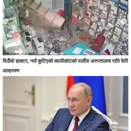
दिउँसो डाक्टर, नर्स कुटिएको कालीकोटको पलाँता अस्पतालमा राति फेरि
आक्रमण