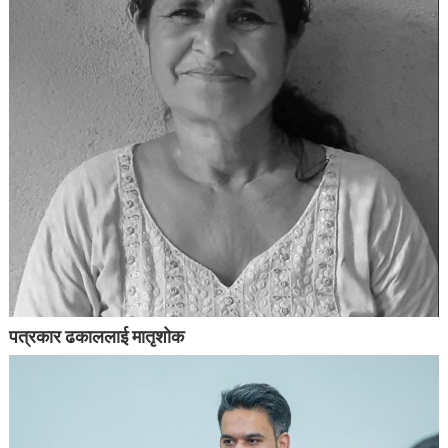
पत्रकार ढकाललाई मातृशोक