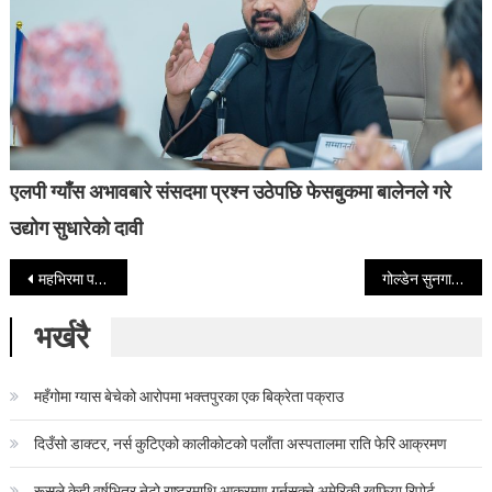
एलपी ग्याँस अभावबारे संसदमा प्रश्न उठेपछि फेसबुकमा बालेनले गरे
उद्योग सुधारेको दावी
Post navigation
महभिरमा पहिरो खस्दा बेनी–जोमसोम सडक अवरुद्ध
गोल्डेन सुनगाभाका सुप्रोल श्रेष्ठले ल्याए ४ जीपीए
भर्खरै
महँगोमा ग्यास बेचेको आरोपमा भक्तपुरका एक बिक्रेता पक्राउ
दिउँसो डाक्टर, नर्स कुटिएको कालीकोटको पलाँता अस्पतालमा राति फेरि आक्रमण
रूसले केही वर्षभित्र नेटो राष्ट्रमाथि आक्रमण गर्नसक्ने अमेरिकी खुफिया रिपोर्ट