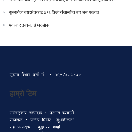
सुनसरीको बराहक्षेत्रबाट ४१८ किलो गाँजासहित चार जना पक्राउ
पत्रकार ढकाललाई मातृशोक
सूचना विभाग दर्ता‍ नं. : १६५/०७३/७४ 
सल्लाहकार सम्पादक : प्रभात चलाउने

सम्पादक : संजीप घिमिरे 'शुभचिन्तक' 

सह सम्पादक : बुद्धशरण शाही
