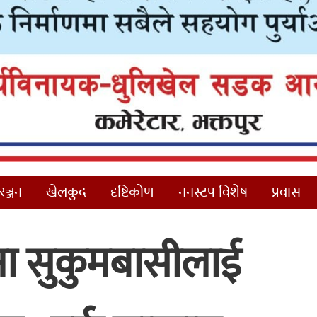
ञ्जन
खेलकुद
दृष्टिकोण
ननस्टप विशेष
प्रवास
ना सुकुमबासीलाई