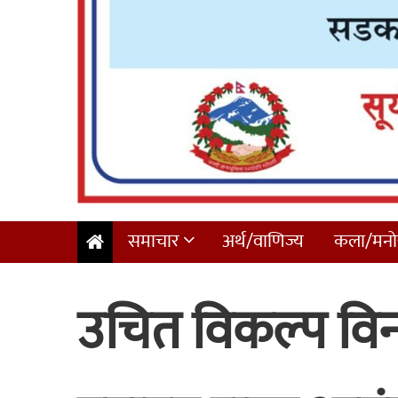
समाचार
अर्थ/वाणिज्य
कला/मनोर
उचित विकल्प वि