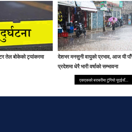
र तेल बोकेको ट्यांकरमा
देशभर मनसुनी वायुको प्रभाव, आज यी पा
प्रदेशमा धेरै भारी वर्षाको सम्भावना
एकएकको बराबरीमा टुंगियो यूएईसँगको दोस्रो टी–२० आई सिरिज