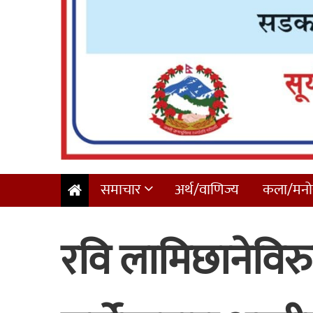
समाचार
अर्थ/वाणिज्य
कला/मनोर
रवि लामिछानेविरुद