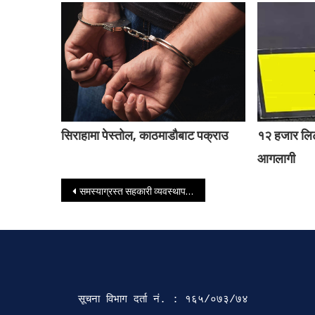
सिराहामा पेस्तोल, काठमाडौबाट पक्राउ
१२ हजार लिट
आगलागी
Post navigation
समस्याग्रस्त सहकारी व्यवस्थापन समितिको अध्यक्षमा डिल्लीराज आचार्य नियुक्त
सूचना विभाग दर्ता‍ नं. : १६५/०७३/७४ 