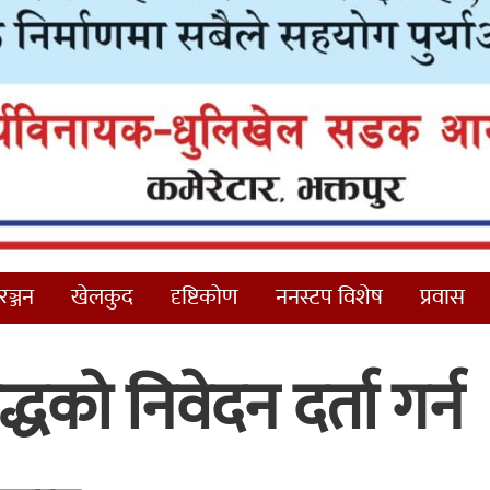
ञ्जन
खेलकुद
दृष्टिकोण
ननस्टप विशेष
प्रवास
्धको निवेदन दर्ता गर्न