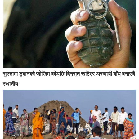
सुस्तामा डुबानको जोखिम बढेपछि दिनरात खटिएर अस्थायी बाँध बनाउदै
स्थानीय