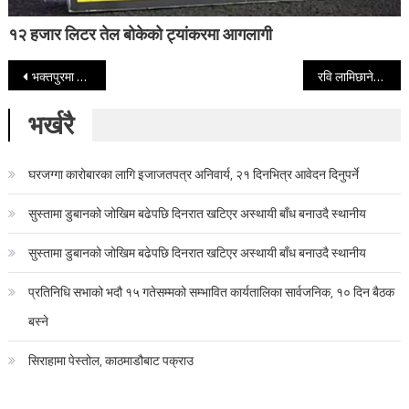
१२ हजार लिटर तेल बोकेको ट्यांकरमा आगलागी
Post navigation
भक्तपुरमा ११ दिनसम्म सञ्चालित महोत्सव सम्पन्न
रवि लामिछानेविरुद्धको निवेदन दर्ता गर्न सर्वोच्चद्वारा अस्वीकार
भर्खरै
घरजग्गा कारोबारका लागि इजाजतपत्र अनिवार्य, २१ दिनभित्र आवेदन दिनुपर्ने
सुस्तामा डुबानको जोखिम बढेपछि दिनरात खटिएर अस्थायी बाँध बनाउदै स्थानीय
सुस्तामा डुबानको जोखिम बढेपछि दिनरात खटिएर अस्थायी बाँध बनाउदै स्थानीय
प्रतिनिधि सभाको भदौ १५ गतेसम्मको सम्भावित कार्यतालिका सार्वजनिक, १० दिन बैठक
बस्ने
सिराहामा पेस्तोल, काठमाडौबाट पक्राउ