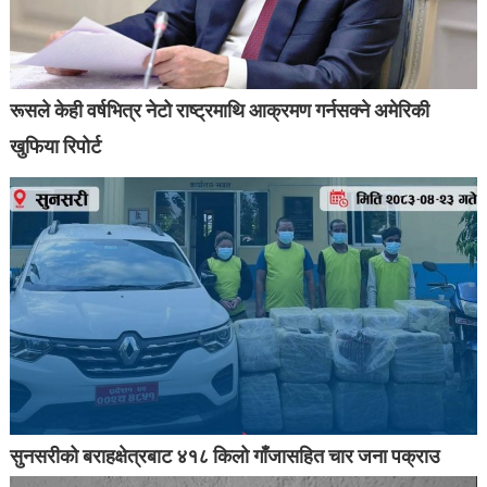
रूसले केही वर्षभित्र नेटो राष्ट्रमाथि आक्रमण गर्नसक्ने अमेरिकी
खुफिया रिपोर्ट
सुनसरीको बराहक्षेत्रबाट ४१८ किलो गाँजासहित चार जना पक्राउ