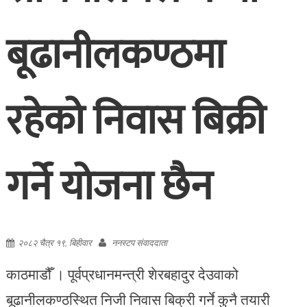
बूढानीलकण्ठमा
रहेको निवास बिक्री
गर्ने योजना छैन
२०८२ चैत्र १९, बिहीवार
ननस्टप संवाददाता
काठमाडौँ । पूर्वप्रधानमन्त्री शेरबहादुर देउवाको
बूढानीलकण्ठस्थित निजी निवास बिक्री गर्ने कुनै तयारी