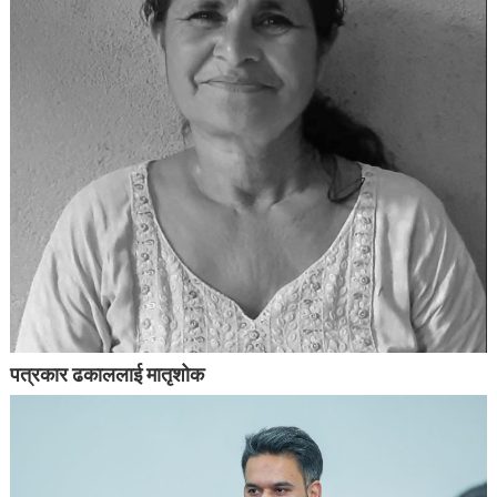
पत्रकार ढकाललाई मातृशोक