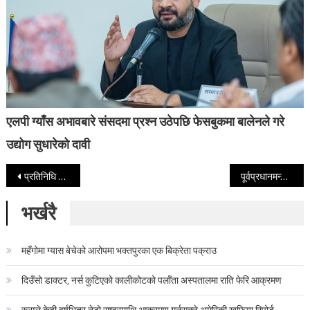
एलपी ग्याँस अभावबारे संसदमा प्रश्न उठेपछि फेसबुकमा बालेनले गरे
उद्योग सुधारेको दावी
Post navigation
प्रतिनिधि सभाको पहिलो बैठक सुरु हुने वित्तिकै अवरोध, एमाले सांसदको आपत्ति
पूर्वप्रधानमन्त्री ओलीलाई रिहा गर्न एमालेको माग
भर्खरै
महँगोमा ग्यास बेचेको आरोपमा भक्तपुरका एक बिक्रेता पक्राउ
दिउँसो डाक्टर, नर्स कुटिएको कालीकोटको पलाँता अस्पतालमा राति फेरि आक्रमण
रूसले केही वर्षभित्र नेटो राष्ट्रमाथि आक्रमण गर्नसक्ने अमेरिकी खुफिया रिपोर्ट