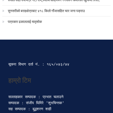
सुनसरीको बराहक्षेत्रबाट ४१८ किलो गाँजासहित चार जना पक्राउ
पत्रकार ढकाललाई मातृशोक
सूचना विभाग दर्ता‍ नं. : १६५/०७३/७४ 
सल्लाहकार सम्पादक : प्रभात चलाउने

सम्पादक : संजीप घिमिरे 'शुभचिन्तक' 

सह सम्पादक : बुद्धशरण शाही
