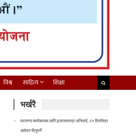
विश्व
साहित्य
शिक्षा
भर्खरै
घरजग्गा कारोबारका लागि इजाजतपत्र अनिवार्य, २१ दिनभित्र
आवेदन दिनुपर्ने