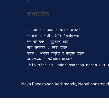
सल्लाहकार सम्पादक : प्रभात चलाउने

सम्पादक : संजीप घिमिरे 'शुभचिन्तक' 

सह सम्पादक : बुद्धशरण शाही

भाषा सम्पादक : रमेश दाहाल 

डेस्क : आकाश गजुरेल र बाबुराम दाहाल

ब्यवस्थापक : राजेशमान मानन्धर 

Naya Baneshwor, Kathmandu, Nepal
nonstopk
© 2015-2026 @ nonstopkhabar.com
|
Powered by
9849815297
.