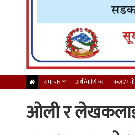
समाचार
अर्थ/वाणिज्य
कला/मनोर
ओली र लेखकलाई