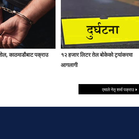
्तोल, काठमाडौबाट पक्राउ
१२ हजार लिटर तेल बोकेको ट्यांकरमा
आगलागी
एमाले नेतृ शर्मा पक्राउ