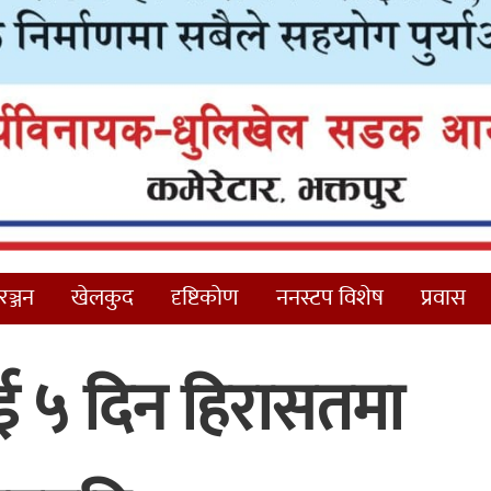
ञ्जन
खेलकुद
दृष्टिकोण
ननस्टप विशेष
प्रवास
 ५ दिन हिरासतमा