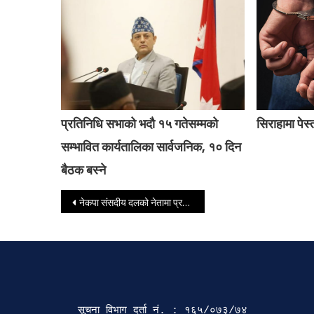
प्रतिनिधि सभाको भदौ १५ गतेसम्मको
सिराहामा पेस
सम्भावित कार्यतालिका सार्वजनिक, १० दिन
बैठक बस्ने
Post navigation
नेकपा संसदीय दलको नेतामा प्रचण्ड सर्वसम्मत चयन
सूचना विभाग दर्ता‍ नं. : १६५/०७३/७४ 