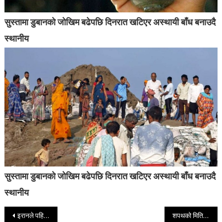
सुस्तामा डुबानको जोखिम बढेपछि दिनरात खटिएर अस्थायी बाँध बनाउदै
स्थानीय
सुस्तामा डुबानको जोखिम बढेपछि दिनरात खटिएर अस्थायी बाँध बनाउदै
स्थानीय
Post navigation
इरानले पहिलो पटक प्रयोग गर्यो ४ हजार किलोमिटर पर मार हान्ने मिसाइल
शपथको मिति तय: १३ चैतमा बालेन प्रधानमन्त्री बन्ने तयारी