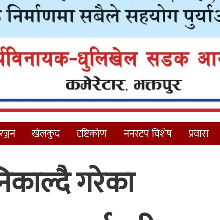
ञ्जन
खेलकुद
दृष्टिकोण
ननस्टप विशेष
प्रवास
िकाल्दै गरेका