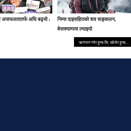
 असफलतातर्फ अघि बढ्यो :
निम्स दाइसहितको शव सङ्कलन,
बेसक्याम्पमा ल्याइयो
ऋणपान गरेर हुन्छ कि, खोजेर हुन्छ स्वास्थ्य बीमाको समस्या समाधान गर्छौं : प्रधानमन्त्री कार्की