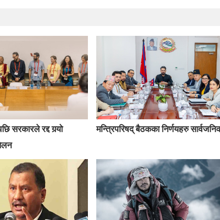
ि सरकारले रद्द गर्‍यो
मन्त्रिपरिषद् बैठकका निर्णयहरु सार्वजनि
मेलन