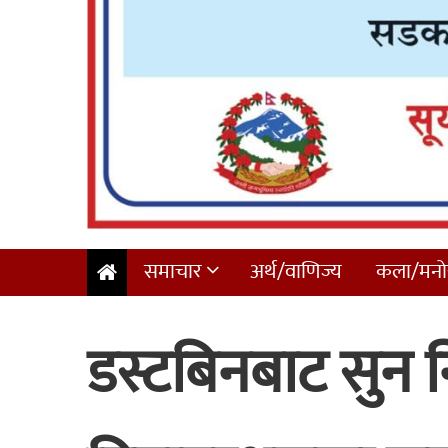
समाचार
अर्थ/वाणिज्य
कला/मनोर
डस्टबिनबाट सुन न