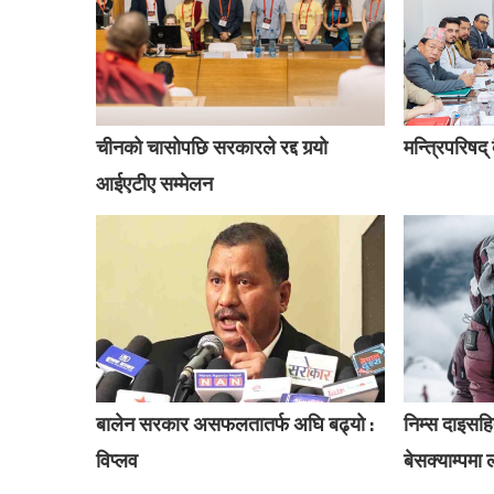
चीनको चासोपछि सरकारले रद्द गर्‍यो
मन्त्रिपरिषद
आईएटीए सम्मेलन
बालेन सरकार असफलतातर्फ अघि बढ्यो :
निम्स दाइस
विप्लव
बेसक्याम्पमा 