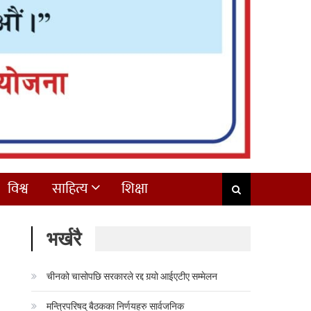
विश्व
साहित्य
शिक्षा
भर्खरै
चीनको चासोपछि सरकारले रद्द गर्‍यो आईएटीए सम्मेलन
मन्त्रिपरिषद् बैठकका निर्णयहरु सार्वजनिक