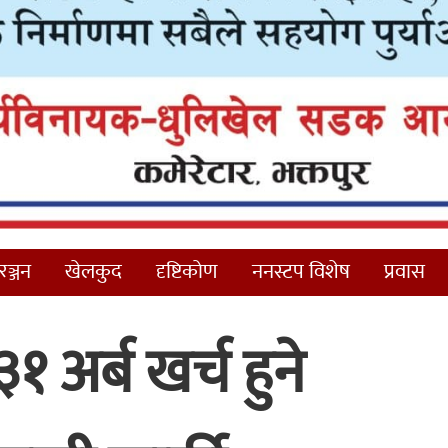
ञ्जन
खेलकुद
दृष्टिकोण
ननस्टप विशेष
प्रवास
१ अर्ब खर्च हुने