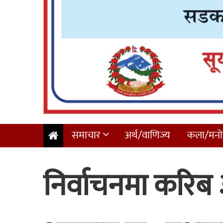
समाचार
अर्थ/वाणिज्य
कला/मनोर
निर्वाचनमा करिब ३