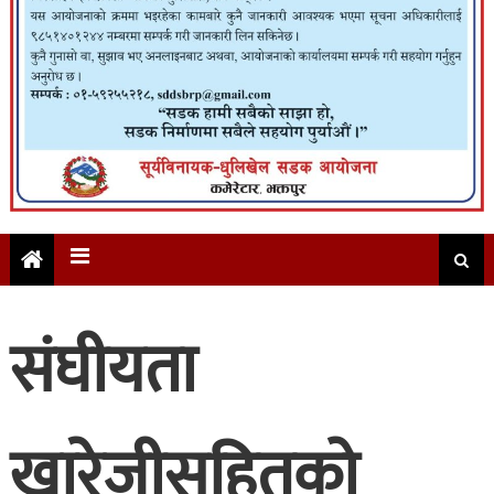
संघीयता
खारेजीसहितको