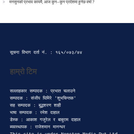
मनसुनको प्रभाव कायमै, आज कुन–कुन प्रदेशमा हुनेछ वर्षा ?
सूचना विभाग दर्ता‍ नं. : १६५/०७३/७४ 
सल्लाहकार सम्पादक : प्रभात चलाउने

सम्पादक : संजीप घिमिरे 'शुभचिन्तक' 

सह सम्पादक : बुद्धशरण शाही

भाषा सम्पादक : रमेश दाहाल 

डेस्क : आकाश गजुरेल र बाबुराम दाहाल

ब्यवस्थापक : राजेशमान मानन्धर 
