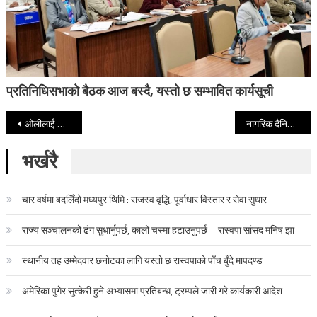
प्रतिनिधिसभाको बैठक आज बस्दै, यस्तो छ सम्भावित कार्यसूची
Post navigation
ओलीलाई सत्ता होइन, वृद्धभत्ता
नागरिक दैनिकमा पत्रकार महासंघको तालाबन्दी
भर्खरै
चार वर्षमा बदलिँदो मध्यपुर थिमि : राजस्व वृद्धि, पूर्वाधार विस्तार र सेवा सुधार
राज्य सञ्चालनको ढंग सुधार्नुपर्छ, कालो चस्मा हटाउनुपर्छ – रास्वपा सांसद मनिष झा
स्थानीय तह उम्मेदवार छनोटका लागि यस्तो छ रास्वपाको पाँच बुँदे मापदण्ड
अमेरिका पुगेर सुत्केरी हुने अभ्यासमा प्रतिबन्ध, ट्रम्पले जारी गरे कार्यकारी आदेश