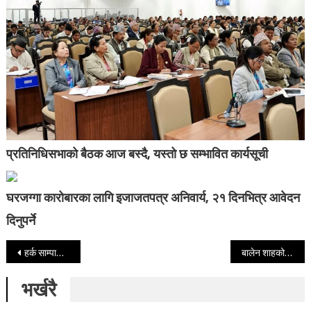
प्रतिनिधिसभाको बैठक आज बस्दै, यस्तो छ सम्भावित कार्यसूची
घरजग्गा कारोबारका लागि इजाजतपत्र अनिवार्य, २१ दिनभित्र आवेदन
दिनुपर्ने
Post navigation
हर्क साम्पाङदेखि शक्ति बस्नेत, जगदीश खरेल र हिक्मत कार्कीलाई निर्वाचन आयोगले सोध्यो स्पष्टीकरण
बालेन शाहको अभिव्यक्तिविरूद्ध निर्वाचन आयोगमा उजुरी
भर्खरै