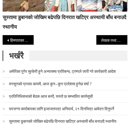
सुस्तामा डुबानको जोखिम बढेपछि दिनरात खटिएर अस्थायी बाँध बनाउदै
स्थानीय
Post navigation
हिमपातका कारण मध्यपहाडी लोकमार्ग अवरुद्ध
लेखक तथा विश्लेषक युग पाठक नेकपामा प्रवेश
भर्खरै
अमेरिका पुगेर सुत्केरी हुने अभ्यासमा प्रतिबन्ध, ट्रम्पले जारी गरे कार्यकारी आदेश
मनसुनको प्रभाव कायमै, आज कुन–कुन प्रदेशमा हुनेछ वर्षा ?
प्रतिनिधिसभाको बैठक आज बस्दै, यस्तो छ सम्भावित कार्यसूची
घरजग्गा कारोबारका लागि इजाजतपत्र अनिवार्य, २१ दिनभित्र आवेदन दिनुपर्ने
सुस्तामा डुबानको जोखिम बढेपछि दिनरात खटिएर अस्थायी बाँध बनाउदै स्थानीय