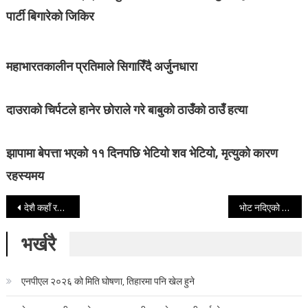
पार्टी बिगारेको जिकिर
महाभारतकालीन प्रतिमाले सिगारिँदै अर्जुनधारा
दाउराको चिर्पटले हानेर छोराले गरे बाबुको ठाउँको ठाउँ हत्या
झापामा बेपत्ता भएको ११ दिनपछि भेटियो शव भेटियो, मृत्युको कारण
रहस्यमय
Post navigation
देशै कहाँ रहन्छ र संसदमा पुग्छन् जब तस्करहरु
भोट नदिएको झाेकमा काँग्रेस समर्थकको हत्या !
भर्खरै
एनपीएल २०२६ को मिति घोषणा, तिहारमा पनि खेल हुने