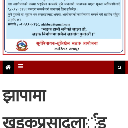
झापामा
खड्‍कप्रसादलार्इ