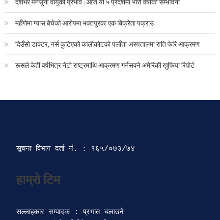
देशभर मनसुनी वायुको प्रभाव : आज यी ५ प्रदेशमा भारी वर्षाको सम्भावना
महँगोमा ग्यास बेचेको आरोपमा भक्तपुरका एक बिक्रेता पक्राउ
दिउँसो डाक्टर, नर्स कुटिएको कालीकोटको पलाँता अस्पतालमा राति फेरि आक्रमण
रूसले केही वर्षभित्र नेटो राष्ट्रमाथि आक्रमण गर्नसक्ने अमेरिकी खुफिया रिपोर्ट
सूचना विभाग दर्ता‍ नं. : १६५/०७३/७४ 
सल्लाहकार सम्पादक : प्रभात चलाउने
