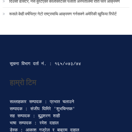
दिउँसो डाक्टर, नर्स कुटिएको कालीकोटको पलाँता अस्पतालमा राति फेरि आक्रमण
रूसले केही वर्षभित्र नेटो राष्ट्रमाथि आक्रमण गर्नसक्ने अमेरिकी खुफिया रिपोर्ट
सूचना विभाग दर्ता‍ नं. : १६५/०७३/७४ 
सल्लाहकार सम्पादक : प्रभात चलाउने

सम्पादक : संजीप घिमिरे 'शुभचिन्तक' 

सह सम्पादक : बुद्धशरण शाही

भाषा सम्पादक : रमेश दाहाल 

डेस्क : आकाश गजुरेल र बाबुराम दाहाल
