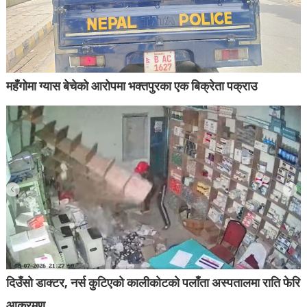
महँगोमा ग्यास बेचेको आरोपमा भक्तपुरका एक बिक्रेता पक्राउ
दिउँसो डाक्टर, नर्स कुटिएको कालीकोटको पलाँता अस्पतालमा राति फेरि
आक्रमण