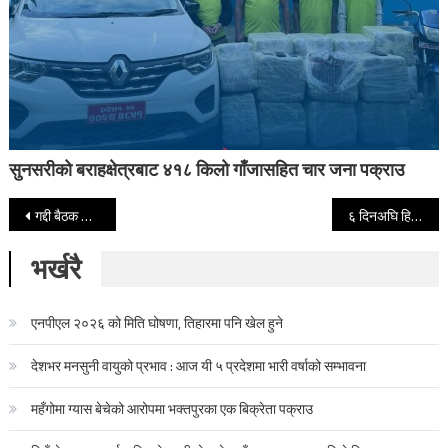
सुनसरीको बराहक्षेत्रबाट ४१८ किलो गाँजासहित चार जना पक्राउ
Post navigation
गद्दी बैठक अब सर्वसाधारणका लागि खुला गरिने
६ दिनअघि हिमपहिरामा पुरिएका छन्त्याल अझै भेटिएनन्
भर्खरै
एनपीएल २०२६ को मिति घोषणा, तिहारमा पनि खेल हुने
देशभर मनसुनी वायुको प्रभाव : आज यी ५ प्रदेशमा भारी वर्षाको सम्भावना
महँगोमा ग्यास बेचेको आरोपमा भक्तपुरका एक बिक्रेता पक्राउ