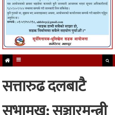
सत्तारुढ दलबाटै
सभामुख: सञ्चारमन्त्री