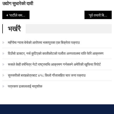
उद्योग सुधारेको दावी
Post navigation
‘पार्टीले समय अनुसार सिद्धान्त परिमार्जन गर्नुपर्ने’
‘पूर्व तयारी बिना पूर्वाधार आयोजना सञ्चालन गर्न नहुने’
भर्खरै
महँगोमा ग्यास बेचेको आरोपमा भक्तपुरका एक बिक्रेता पक्राउ
दिउँसो डाक्टर, नर्स कुटिएको कालीकोटको पलाँता अस्पतालमा राति फेरि आक्रमण
रूसले केही वर्षभित्र नेटो राष्ट्रमाथि आक्रमण गर्नसक्ने अमेरिकी खुफिया रिपोर्ट
सुनसरीको बराहक्षेत्रबाट ४१८ किलो गाँजासहित चार जना पक्राउ
पत्रकार ढकाललाई मातृशोक