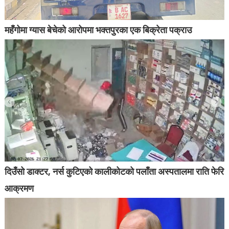
महँगोमा ग्यास बेचेको आरोपमा भक्तपुरका एक बिक्रेता पक्राउ
दिउँसो डाक्टर, नर्स कुटिएको कालीकोटको पलाँता अस्पतालमा राति फेरि
आक्रमण