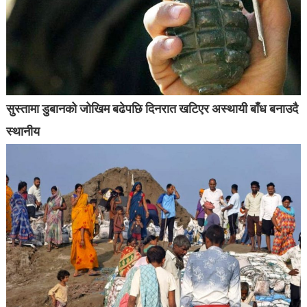
सुस्तामा डुबानको जोखिम बढेपछि दिनरात खटिएर अस्थायी बाँध बनाउदै
स्थानीय