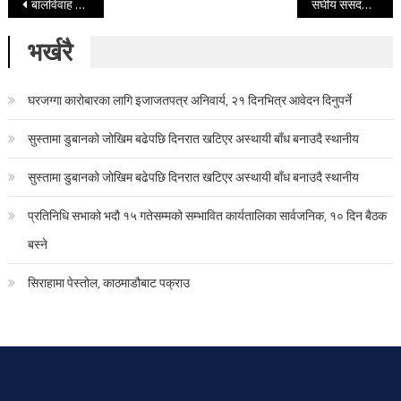
Post navigation
बालविवाह धेरै हुने मुलुकमध्ये नेपाल विश्वकै शीर्ष स्थानमा
संघीय संसदमा दर्ता गराएको गुठी प्राधिकरण विधेयक जलाइयो (भिडियो सहित )
भर्खरै
घरजग्गा कारोबारका लागि इजाजतपत्र अनिवार्य, २१ दिनभित्र आवेदन दिनुपर्ने
सुस्तामा डुबानको जोखिम बढेपछि दिनरात खटिएर अस्थायी बाँध बनाउदै स्थानीय
सुस्तामा डुबानको जोखिम बढेपछि दिनरात खटिएर अस्थायी बाँध बनाउदै स्थानीय
प्रतिनिधि सभाको भदौ १५ गतेसम्मको सम्भावित कार्यतालिका सार्वजनिक, १० दिन बैठक
बस्ने
सिराहामा पेस्तोल, काठमाडौबाट पक्राउ