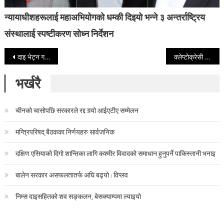
न्यायाधीशहरूलाई महाअभियोगको धम्की दिइयो भन्ने ३ अन्तर्राष्ट्रिय
संस्थालाई स्पष्टीकरण सोध्न निर्देशन
Post navigation
दाइ भेट्न गएकी युवती सामूहिक बलात्कृत, प्रहरीलाई दिइन दर्दनाक बयान
क्लेप्टोक्रेसी र फाटेको जालले छेकेको समाजवाद
भर्खरै
चीनको चासोपछि सरकारले रद्द गर्‍यो आईएटीए सम्मेलन
मन्त्रिपरिषद् बैठकका निर्णयहरु सार्वजनिक
दक्षिण एसियाको दिगो शान्तिका लागि कश्मीर विवादको समाधान हुनुपर्ने पाकिस्तानी भनाइ
बालेन सरकार असफलतातर्फ अघि बढ्यो : विप्लव
निम्स दाइसहितको शव सङ्कलन, बेसक्याम्पमा ल्याइयो