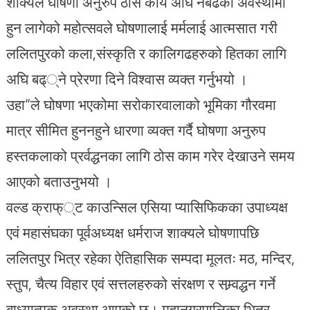
शाक्यले घोषणा अनुरुप ठोस कार्य अघि नबढेको अवस्थामा
हुन लागेको महोत्सवले घोषणालाई मर्मलाई आत्मसात गरी
ललितपुरको कला,संस्कृति र कालिगढहरुको हितका लागि
अघि बढ््ने प्रेरणा दिने विश्वास व्यक्त गर्नुभयो ।
उहा“ले घोषणा भएकोमा सरोकारवालाको भूमिका गौरवमा
मात्र सीमित हुननहुने धारणा व्यक्त गर्दै घोषणा अनुरुप
हस्तकलाको प्रर्वद्धनका लागि ठोस काम गरेर देखाउने समय
आएको बताउनुभयो ।
वल्ड क्राफ््ट काउन्सिल एसिया प्यासिफिकका उपाध्यक्ष
एवं महासंघका पूर्वअध्यक्ष धर्मराज शाक्यले घोषणापछि
ललितपुर भित्र रहेका ऐतिहासिक सम्पदा मूलतः मठ, मन्दिर,
स्तुप, चैत्य विहार एवं सत्तलहरुको संरक्षण र सम्र्वद्धन गर्ने
बाध्यात्मक अवस्था आएको छ। महानगरपालिका भित्र