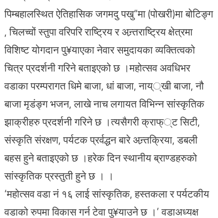
पिम्बहालस्थित ऐतिहासिक जगमदु पखु“मा (पोखरी)मा बोटिङ्ग
, चिलच्वों स्तुपा वरिपरि राष्ट्रिय र अन्र्तराष्ट्रिय क्षेत्रमा
विशिष्ट योगदान पु¥याएका नेवार समुदायका व्यक्तित्वको
चित्र प्रदर्शनी गरिने बताइएको छ ।महोत्सव अवधिभर
वडाका परम्परागत धिमे बाजा, धां बाजा, नाय््खी बाजा, नौ
बाजा मृडंङ्ग भजन, लाखे नाच लगायत विभिन्न सांस्कृतिक
झाक्रीहरु प्रदर्शनी गरिने छ ।त्यसैगरी क्राफ््ट सिटी,
संस्कृति संरक्षण, पर्यटक प्रर्वद्धन बारे अन्र्तक्रिया, डबली
बहस हुने बताइएको छ ।हरेक दिन स्थानीय ब्राण्डहरुको
सांस्कृतिक प्रस्तुती हुने छ । ।
‘महोत्सव वडा नं १६ लाई सांस्कृतिक, हस्तकला र पर्यटकीय
वडाको रुपमा विकास गर्न टेवा पु¥याउने छ ।’ वडाअध्यक्ष