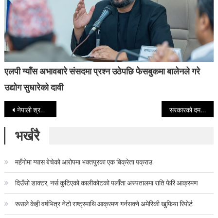
एलपी ग्याँस अभावबारे संसदमा प्रश्न उठेपछि फेसबुकमा बालेनले गरे
उद्योग सुधारेको दावी
Post navigation
नेपाली श्रमिकलाई जापानी नागरिक सरह नै सेवा सुविधा दिने सम्झौता
सरकारको दमन विरुद्ध विप्लवको कडा विज्ञप्ति, चरणबद्ध संघर्षका कार्यक्रम घोषणा
भर्खरै
महँगोमा ग्यास बेचेको आरोपमा भक्तपुरका एक बिक्रेता पक्राउ
दिउँसो डाक्टर, नर्स कुटिएको कालीकोटको पलाँता अस्पतालमा राति फेरि आक्रमण
रूसले केही वर्षभित्र नेटो राष्ट्रमाथि आक्रमण गर्नसक्ने अमेरिकी खुफिया रिपोर्ट