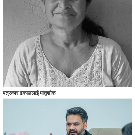
पत्रकार ढकाललाई मातृशोक