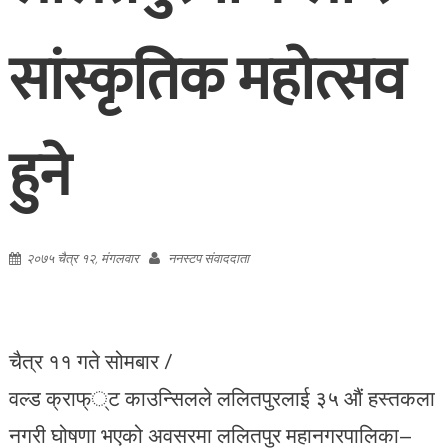
सांस्कृतिक महोत्सव
हुने
२०७५ चैत्र १२, मंगलवार
ननस्टप संवाददाता
चैत्र ११ गते सोमबार /
वल्ड क्राफ््ट काउन्सिलले ललितपुरलाई ३५ औं हस्तकला
नगरी घोषणा भएको अवसरमा ललितपुर महानगरपालिका–