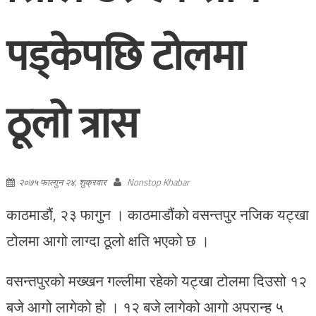
पड्केपछि टोलमा
ठूलो त्रास
२०७५ फाल्गुन २४, शुक्रवार
Nonstop Khabar
काठमाडौं, २३ फागुन । काठमाडौंको वसन्तपुर नजिक यट्खा
टोलमा आगो लाग्दा ठूलो क्षति भएको छ ।
वसन्तपुरको मख्खन गल्लीमा रहेको यट्खा टोलमा दिउसो १२
बजे आगो लागेको हो । १२ बजे लागेको आगो अपरान्ह ५