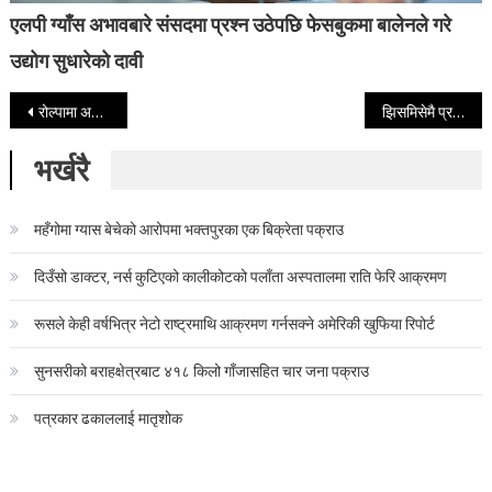
एलपी ग्याँस अभावबारे संसदमा प्रश्न उठेपछि फेसबुकमा बालेनले गरे
उद्योग सुधारेको दावी
Post navigation
रोल्पामा अज्ञात समूहद्वारा आगजनी
झिसमिसेमै प्रहरीले विप्लवको गाउँ पसेर यसरी मच्चायो आतंक, महिला उत्रिए प्रतिकारमा
भर्खरै
महँगोमा ग्यास बेचेको आरोपमा भक्तपुरका एक बिक्रेता पक्राउ
दिउँसो डाक्टर, नर्स कुटिएको कालीकोटको पलाँता अस्पतालमा राति फेरि आक्रमण
रूसले केही वर्षभित्र नेटो राष्ट्रमाथि आक्रमण गर्नसक्ने अमेरिकी खुफिया रिपोर्ट
सुनसरीको बराहक्षेत्रबाट ४१८ किलो गाँजासहित चार जना पक्राउ
पत्रकार ढकाललाई मातृशोक