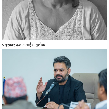
पत्रकार ढकाललाई मातृशोक