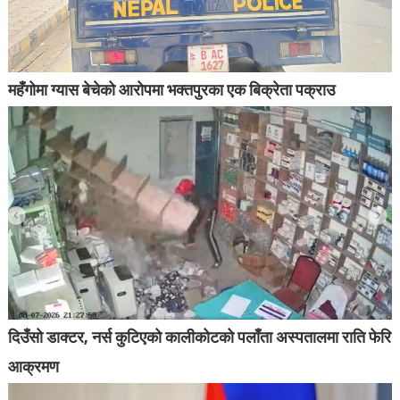
महँगोमा ग्यास बेचेको आरोपमा भक्तपुरका एक बिक्रेता पक्राउ
दिउँसो डाक्टर, नर्स कुटिएको कालीकोटको पलाँता अस्पतालमा राति फेरि
आक्रमण