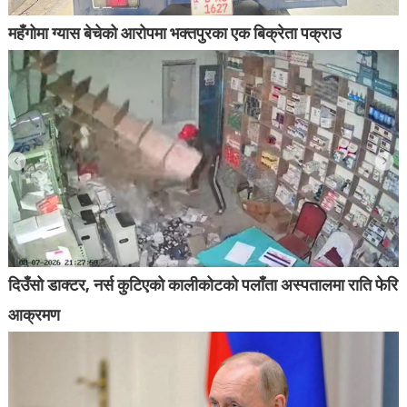
महँगोमा ग्यास बेचेको आरोपमा भक्तपुरका एक बिक्रेता पक्राउ
दिउँसो डाक्टर, नर्स कुटिएको कालीकोटको पलाँता अस्पतालमा राति फेरि
आक्रमण