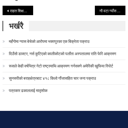
Post navigation
राहत शिक्षकको आन्दोलन फिर्ता, कारण यस्तो
नौ वटा ग्याँस सिलिन्डर एकसाथ पड्केपछि टोलमा ठूलो त्रास
भर्खरै
महँगोमा ग्यास बेचेको आरोपमा भक्तपुरका एक बिक्रेता पक्राउ
दिउँसो डाक्टर, नर्स कुटिएको कालीकोटको पलाँता अस्पतालमा राति फेरि आक्रमण
रूसले केही वर्षभित्र नेटो राष्ट्रमाथि आक्रमण गर्नसक्ने अमेरिकी खुफिया रिपोर्ट
सुनसरीको बराहक्षेत्रबाट ४१८ किलो गाँजासहित चार जना पक्राउ
पत्रकार ढकाललाई मातृशोक