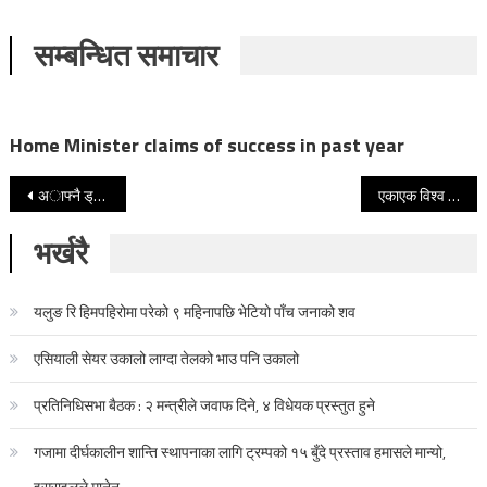
सम्बन्धित समाचार
Home Minister claims of success in past year
Post navigation
अाफ्नै ड्राइभरसँग विवादमा आएकी लक्की शेर्पालार्इ सरकारले गर्यो बर्खास्त
एकाएक विश्व बैंकका अध्यक्षले किन गरे राजीनामाको घोषणा
भर्खरै
यलुङ रि हिमपहिरोमा परेको ९ महिनापछि भेटियो पाँच जनाको शव
एसियाली सेयर उकालो लाग्दा तेलको भाउ पनि उकालो
प्रतिनिधिसभा बैठक : २ मन्त्रीले जवाफ दिने, ४ विधेयक प्रस्तुत हुने
गजामा दीर्घकालीन शान्ति स्थापनाका लागि ट्रम्पको १५ बुँदे प्रस्ताव हमासले मान्यो,
इसराइलले मानेन