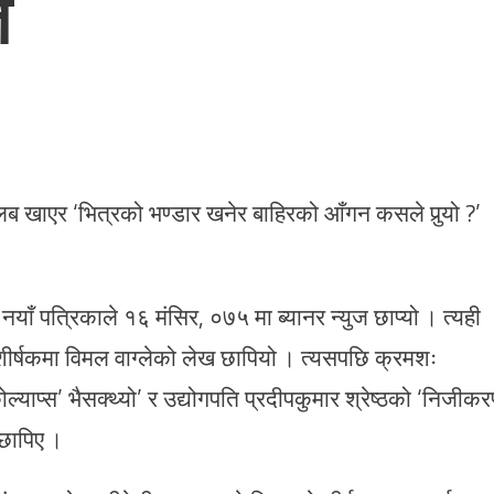
ल
 खाएर ‘भित्रको भण्डार खनेर बाहिरको आँगन कसले पुर्‍यो ?’
नयाँ पत्रिकाले १६ मंसिर, ०७५ मा ब्यानर न्युज छाप्यो । त्यही
शीर्षकमा विमल वाग्लेको लेख छापियो । त्यसपछि क्रमशः
याप्स’ भैसक्थ्यो’ र उद्योगपति प्रदीपकुमार श्रेष्ठको ‘निजीक
 छापिए ।