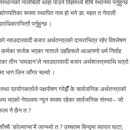
ंस्थानको नालीबेली थाहा पाउने विज्ञमध्ये शीर्ष स्थानमा पर्नुहुन्छ
द्योगपतिका रूपमा स्थापित नाम हो भने डा. महत त नेपाली
ाधिकारभित्रै पर्नुहुन्छ ।
को नवउदारवादी बजार अर्थतन्त्रको दायराभित्र रहेर विश्लेषण
कर्मका सर्जक भएका नाताले उहाँहरूले आआफ्नो धर्म निर्वाह
ेत्रका तीन ‘घघडान’ले नवउदारवादी बजार अर्थशास्त्रमाथि यत्रो
मा भाग लिन जाँगर चल्यो ।
था प्रयोगकर्ताले पक्षपोषण गरेझैँँ के सार्वजनिक अर्थतन्त्रको
हुल्य भएको नेपालमा न्यून रूपमा रहेका सार्वजनिक संस्था– जो
ल्प नै छैन त ?
चै ‘कोल्याप्स’मै जान्थ्यो त ? उच्चतम बिन्दुमा व्यापार घाटा,