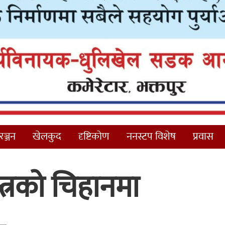
ञ्जन
खेलकुद
दृष्टिकोण
ननस्टप विशेष
प्रवास
्त्रको चिहानमा