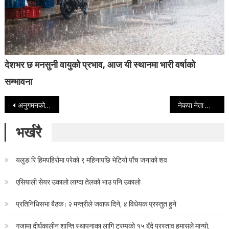
देशभर छ मनसुनी वायुको प्रभाव, आज यी स्थानमा भारी वर्षाको
सम्भावना
Post navigation
अनुगमनको नाममा दुःख दिएको मासु व्यबसायीको गुनासो
नेकपा नेता जीवन्त र गम्भीर रिहा, कार्यकर्ताले यसरी गरे स्वागत (फोटोफिचर)
भर्खरै
यलुङ रि हिमपहिरोमा परेको ९ महिनापछि भेटियो पाँच जनाको शव
एसियाली सेयर उकालो लाग्दा तेलको भाउ पनि उकालो
प्रतिनिधिसभा बैठक : २ मन्त्रीले जवाफ दिने, ४ विधेयक प्रस्तुत हुने
गजामा दीर्घकालीन शान्ति स्थापनाका लागि ट्रम्पको १५ बुँदे प्रस्ताव हमासले मान्यो,