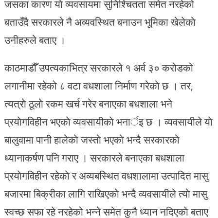
जसका कारण याे व्यवसायमा सुनिश्चितता समेत नरहेको
बताउँदै सरकारले नै अव्यवस्थित बनाउन भूमिका खेलेकाे
उनीहरुले बताए ।
काठमाडौँ उपत्यकाभित्र सरकारले १ अर्व ३० करोडको
लगानीमा रहेको ८ वटा वधशाला निर्माण गरेकाे छ । तर,
त्यत्राे ठूलाे रकम खर्च गरेर बनाएका बधशाला भने
प्रयाेगविहीन भएकाे व्यवसायीकाे भनार्इ छ । व्यवसायीले याे
बालुवामा पानी हालेकाे जस्ताे भएकाे भन्दै सरकारकाे
ध्यानाकर्षण पनि गराए । सरकारले बनाएका बधशाला
प्रयाेगविहीन रहेकाे र अव्यबस्थित वधशालामा उत्पादित मासु
बजारमा बिक्रीका लागि राखिएकाे भन्दै व्यवसायीले त्याे मासु
स्वच्छ सफा रहे नरहेको भन्ने समेत कुनै ध्यान नदिएकाे बताए