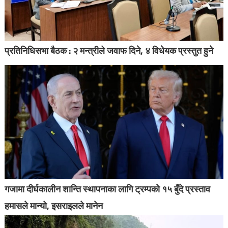
प्रतिनिधिसभा बैठक : २ मन्त्रीले जवाफ दिने, ४ विधेयक प्रस्तुत हुने
गजामा दीर्घकालीन शान्ति स्थापनाका लागि ट्रम्पको १५ बुँदे प्रस्ताव
हमासले मान्यो, इसराइलले मानेन