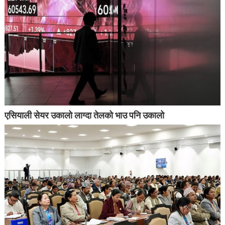
एसियाली सेयर उकालो लाग्दा तेलको भाउ पनि उकालो