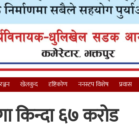
ञ्जन
खेलकुद
दृष्टिकोण
ननस्टप विशेष
प्रवास
गा किन्दा ६७ करोड