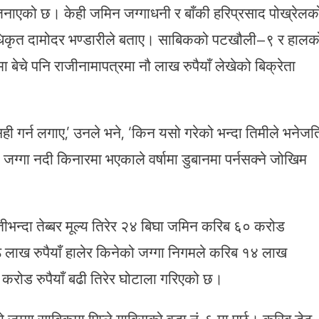
जनाएको छ। केही जमिन जग्गाधनी र बाँकी हरिप्रसाद पोख्रेलक
 अधिकृत दामोदर भण्डारीले बताए। साबिकको पटखौली–९ र हालक
बेचे पनि राजीनामापत्रमा नौ लाख रुपैयाँ लेखेको बिक्रेता
ही गर्न लगाए,’ उनले भने, ‘किन यसो गरेको भन्दा तिमीले भनेजत
ो जग्गा नदी किनारमा भएकाले वर्षामा डुबानमा पर्नसक्ने जोखिम
्दा तेब्बर मूल्य तिरेर २४ बिघा जमिन करिब ६० करोड
आठ लाख रुपैयाँ हालेर किनेको जग्गा निगमले करिब १४ लाख
 करोड रुपैयाँ बढी तिरेर घोटाला गरिएको छ।
ो जग्गा साबिकमा पिप्ले गाविसको वडा नं. ६ मा पर्छ। करिब डेढ