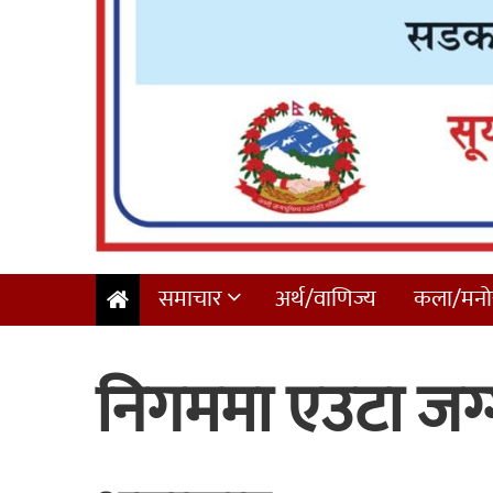
समाचार
अर्थ/वाणिज्य
कला/मनोर
निगममा एउटा जग्