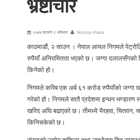
भ्रष्टाचार
२०७४ श्रावण २, सोमवार
Nonstop Khabar
काठमाडौं, २ साउन । नेपाल आयल निगमले पेट्रोलिय
रुपैयाँ अनियमितता भएको छ। जग्गा दलालसँगको मिले
किनेको हो।
निगमले करिब एक अर्ब ६१ करोड रुपैयाँको जग्गा खरिद
गरेको हो। निगमले सातै प्रदेशमा इन्धन भण्डारण स
खरिद अघि बढाएको छ। तीमध्ये भैरहवा, चितवन, सर्
किनिसकेको छ।
संसद्को उद्योग वाणिज्य तथा उपभोक्ता हित सम्बन्ध