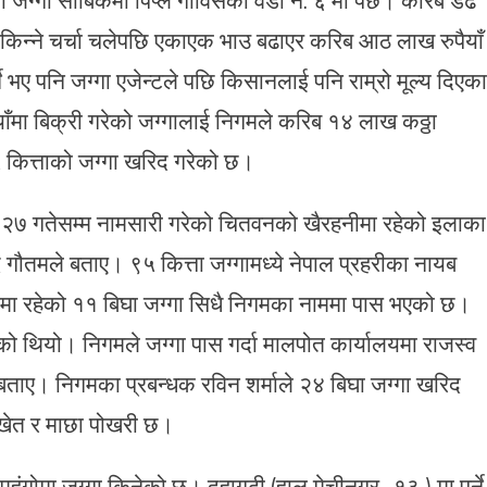
मले किन्ने चर्चा चलेपछि एकाएक भाउ बढाएर करिब आठ लाख रुपैयाँ
्ने भए पनि जग्गा एजेन्टले पछि किसानलाई पनि राम्रो मूल्य दिएका
ा बिक्री गरेको जग्गालाई निगमले करिब १४ लाख कठ्ठा
 कित्ताको जग्गा खरिद गरेको छ।
र २७ गतेसम्म नामसारी गरेको चितवनको खैरहनीमा रहेको इलाका
ौतमले बताए। ९५ कित्ता जग्गामध्ये नेपाल प्रहरीका नायब
मा रहेको ११ बिघा जग्गा सिधै निगमका नाममा पास भएको छ।
रेको थियो। निगमले जग्गा पास गर्दा मालपोत कार्यालयमा राजस्व
 बताए। निगमका प्रबन्धक रविन शर्माले २४ बिघा जग्गा खरिद
 खेत र माछा पोखरी छ।
महंगोमा जग्गा किनेको छ। दुहागढी (हाल मेचीनगर–१३ ) मा पर्ने