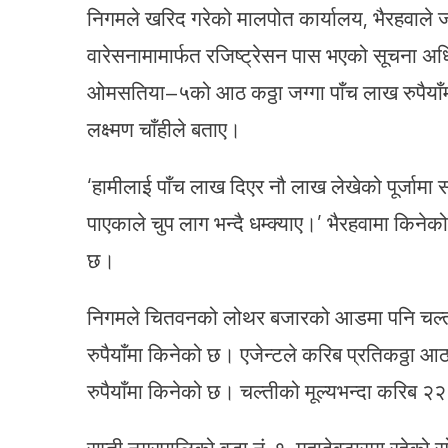
निगमले खरिद गरेको मालपोत कार्यालय, भैरहवाले 
वारेसनामामार्फत रजिष्ट्रेसन पास भएको सूचना
ओमसतिया–५को आठ कठ्ठा जग्गा पाँच लाख रुपैयाँमा 
लक्ष्मण चाँहीले बताए।
‘हामीलाई पाँच लाख दिएर नौ लाख लेखेको पूर्जामा स
पाएकाले चुप लाग भन्दै धम्क्याए।’ भैरहवामा किनेक
छ।
निगमले चितवनको लोथर बजारको आडमा पनि चल्तीभन
रुपैयाँमा किनेको छ। एजेन्टले करिब प्रतिकठ्ठा 
रुपैयाँमा किनेको छ। चल्तीको मूल्यभन्दा करिब २२
राप्ती नगरपालिको वडा नं. १, महादेवटारमा रहेको स