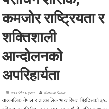
कमजोर राष्ट्रियता र
शक्तिशाली
आन्दोलनको
अपरिहार्यता
२०७६ मंसिर ४, बुधवार
Nonstop Khabar
तात्कालिक नेपाल र तात्कालिक भारतस्थित ब्रिटिसको इष्ट
इण्डिया कम्पनिबीच सन् १८१६ मा सुगौली सन्धि हुनुभन्दा