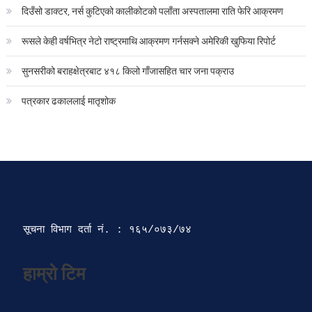
दिउँसो डाक्टर, नर्स कुटिएको कालीकोटको पलाँता अस्पतालमा राति फेरि आक्रमण
रूसले केही वर्षभित्र नेटो राष्ट्रमाथि आक्रमण गर्नसक्ने अमेरिकी खुफिया रिपोर्ट
सुनसरीको बराहक्षेत्रबाट ४१८ किलो गाँजासहित चार जना पक्राउ
पत्रकार ढकाललाई मातृशोक
सूचना विभाग दर्ता‍ नं. : १६५/०७३/७४ 