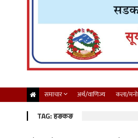
समाचार
अर्थ/वाणिज्य
कला/मनोर
TAG:
हङकङ