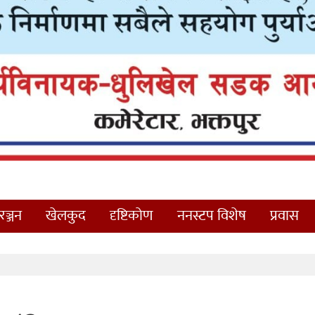
ञ्जन
खेलकुद
दृष्टिकोण
ननस्टप विशेष
प्रवास