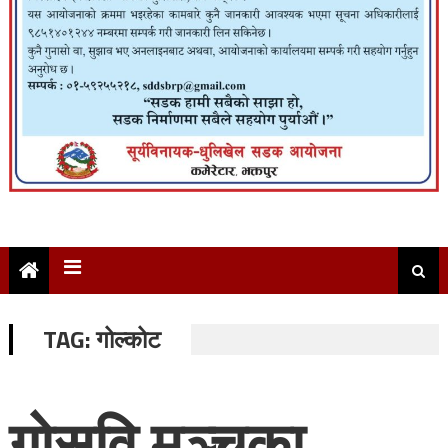
TAG:
गोल्कोट
गोसवि मञ्चका