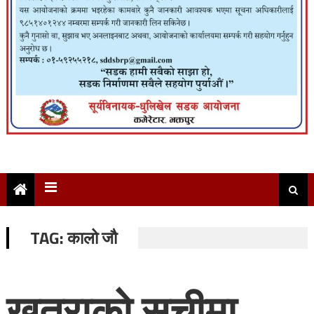
TAG:
कालो जौ
खतराको सूचीमा