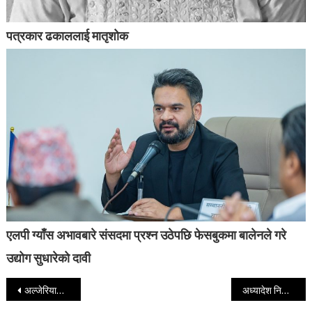
पत्रकार ढकाललाई मातृशोक
एलपी ग्याँस अभावबारे संसदमा प्रश्न उठेपछि फेसबुकमा बालेनले गरे
उद्योग सुधारेको दावी
Post navigation
अल्जेरियालाई हराउँदै स्विट्जरल्याण्ड अन्तिम-१६ मा प्रवेश
अध्यादेश निष्क्रिय हुने भएपछि संवैधानिक नियुक्तिमा प्रधानमन्त्रीको हतारो