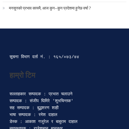
मनसुनको प्रभाव कायमै, आज कुन–कुन प्रदेशमा हुनेछ वर्षा ?
सूचना विभाग दर्ता‍ नं. : १६५/०७३/७४ 
सल्लाहकार सम्पादक : प्रभात चलाउने

सम्पादक : संजीप घिमिरे 'शुभचिन्तक' 

सह सम्पादक : बुद्धशरण शाही

भाषा सम्पादक : रमेश दाहाल 

डेस्क : आकाश गजुरेल र बाबुराम दाहाल

ब्यवस्थापक : राजेशमान मानन्धर 
