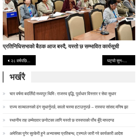
प्रतिनिधिसभाको बैठक आज बस्दै, यस्तो छ सम्भावित कार्यसूची
Post navigation
२८ वर्षपछि विश्वकप खेलेको नर्वे नकआउट चरणमा प्रवेश
घट्यो सुन-चाँदीको भाउ, आज कतिमा हुँदैछ किनबेच?
भर्खरै
चार वर्षमा बदलिँदो मध्यपुर थिमि : राजस्व वृद्धि, पूर्वाधार विस्तार र सेवा सुधार
राज्य सञ्चालनको ढंग सुधार्नुपर्छ, कालो चस्मा हटाउनुपर्छ – रास्वपा सांसद मनिष झा
स्थानीय तह उम्मेदवार छनोटका लागि यस्तो छ रास्वपाको पाँच बुँदे मापदण्ड
अमेरिका पुगेर सुत्केरी हुने अभ्यासमा प्रतिबन्ध, ट्रम्पले जारी गरे कार्यकारी आदेश