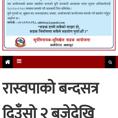
रास्वपाको बन्दसत्र
दिउँसो २ बजेदेखि