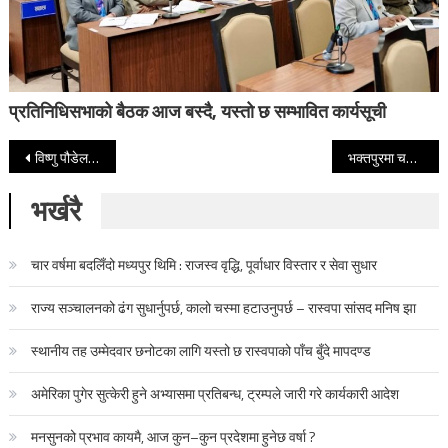
प्रतिनिधिसभाको बैठक आज बस्दै, यस्तो छ सम्भावित कार्यसूची
Post navigation
विष्णु पौडेललाई अपहरण शैलीमा गिरफ्तार गरियो, यो प्रतिशोधको पराकाष्ठा हो : ओली
भक्तपुरमा चक्कु प्रहार गरी एक युवकको हत्या, तीन जना पक्राउ
भर्खरै
चार वर्षमा बदलिँदो मध्यपुर थिमि : राजस्व वृद्धि, पूर्वाधार विस्तार र सेवा सुधार
राज्य सञ्चालनको ढंग सुधार्नुपर्छ, कालो चस्मा हटाउनुपर्छ – रास्वपा सांसद मनिष झा
स्थानीय तह उम्मेदवार छनोटका लागि यस्तो छ रास्वपाको पाँच बुँदे मापदण्ड
अमेरिका पुगेर सुत्केरी हुने अभ्यासमा प्रतिबन्ध, ट्रम्पले जारी गरे कार्यकारी आदेश
मनसुनको प्रभाव कायमै, आज कुन–कुन प्रदेशमा हुनेछ वर्षा ?