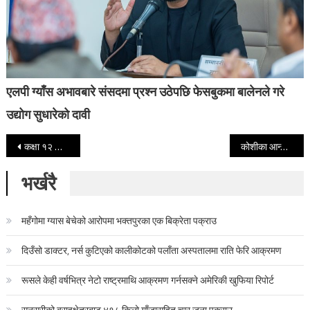
एलपी ग्याँस अभावबारे संसदमा प्रश्न उठेपछि फेसबुकमा बालेनले गरे
उद्योग सुधारेको दावी
Post navigation
कक्षा १२ को नतिजा: एक लाख चार सय ७१ जना ‘नन ग्रेडेड’, ४० परीक्षार्थीको परीक्षा रद्द
कोशीका आन्तरिक मामिला मन्त्रीको निवासमा प्रहरीले मध्यराति किन हान्यो छापा ?
भर्खरै
महँगोमा ग्यास बेचेको आरोपमा भक्तपुरका एक बिक्रेता पक्राउ
दिउँसो डाक्टर, नर्स कुटिएको कालीकोटको पलाँता अस्पतालमा राति फेरि आक्रमण
रूसले केही वर्षभित्र नेटो राष्ट्रमाथि आक्रमण गर्नसक्ने अमेरिकी खुफिया रिपोर्ट
सुनसरीको बराहक्षेत्रबाट ४१८ किलो गाँजासहित चार जना पक्राउ