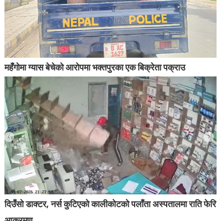
महँगोमा ग्यास बेचेको आरोपमा भक्तपुरका एक बिक्रेता पक्राउ
दिउँसो डाक्टर, नर्स कुटिएको कालीकोटको पलाँता अस्पतालमा राति फेरि
आक्रमण