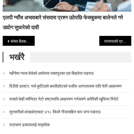
एलपी ग्याँस अभावबारे संसदमा प्रश्न उठेपछि फेसबुकमा बालेनले गरे
उद्योग सुधारेको दावी
Post navigation
संसद बैठकमा हर्कले उठाए विटौरीदेखि रौतहट र माइतीघरसम्मका मुद्दा
रास्वपाको प्रदेश सभापतिमा तीन सांसद पराजित
भर्खरै
महँगोमा ग्यास बेचेको आरोपमा भक्तपुरका एक बिक्रेता पक्राउ
दिउँसो डाक्टर, नर्स कुटिएको कालीकोटको पलाँता अस्पतालमा राति फेरि आक्रमण
रूसले केही वर्षभित्र नेटो राष्ट्रमाथि आक्रमण गर्नसक्ने अमेरिकी खुफिया रिपोर्ट
सुनसरीको बराहक्षेत्रबाट ४१८ किलो गाँजासहित चार जना पक्राउ
पत्रकार ढकाललाई मातृशोक