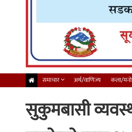
समाचार
अर्थ/वाणिज्य
कला/मनोर
सुकुमबासी व्यवस्