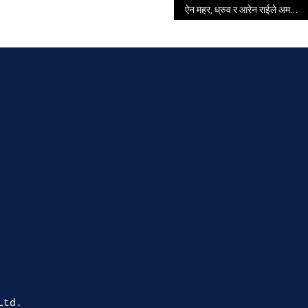
ऐन महर, ध्रुव र आरेन राईले अमर्यादित व्यवहार देखाएको भन्दै सभामुखले गराए सचेत