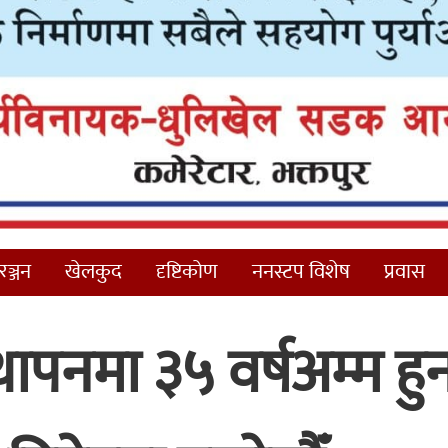
ञ्जन
खेलकुद
दृष्टिकोण
ननस्टप विशेष
प्रवास
थापनमा ३५ वर्षअम्म हु