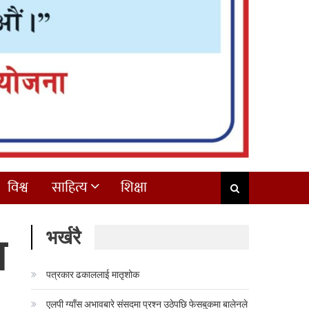
विश्व
साहित्य
शिक्षा
भर्खरै
न
पत्रकार ढकाललाई मातृशोक
एलपी ग्याँस अभावबारे संसदमा प्रश्न उठेपछि फेसबुकमा बालेनले