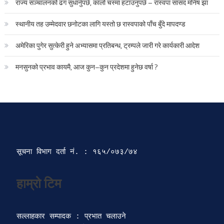
राज्य सञ्चालनको ढंग सुधार्नुपर्छ, कालो चस्मा हटाउनुपर्छ – रास्वपा सांसद मनिष झा
स्थानीय तह उम्मेदवार छनोटका लागि यस्तो छ रास्वपाको पाँच बुँदे मापदण्ड
अमेरिका पुगेर सुत्केरी हुने अभ्यासमा प्रतिबन्ध, ट्रम्पले जारी गरे कार्यकारी आदेश
मनसुनको प्रभाव कायमै, आज कुन–कुन प्रदेशमा हुनेछ वर्षा ?
सूचना विभाग दर्ता‍ नं. : १६५/०७३/७४ 
सल्लाहकार सम्पादक : प्रभात चलाउने
