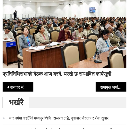
प्रतिनिधिसभाको बैठक आज बस्दै, यस्तो छ सम्भावित कार्यसूची
Post navigation
सरकार संसद्प्रति उत्तरदायी भएन, यो लोकतन्त्रमाथिको कालोधब्बा हो : हर्क साम्पाङ
सभामुख अर्यालको भूमिकामाथि निस्कल राईले उठाए प्रश्न
भर्खरै
चार वर्षमा बदलिँदो मध्यपुर थिमि : राजस्व वृद्धि, पूर्वाधार विस्तार र सेवा सुधार