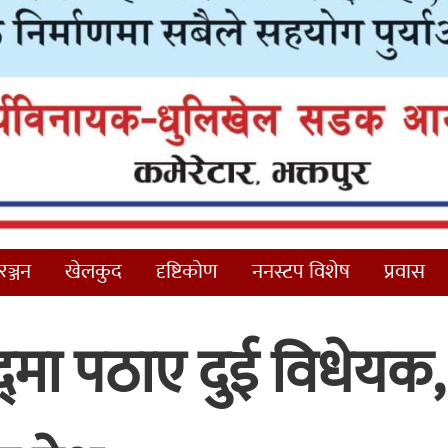
ञ्जन
खेलकुद
दृष्टिकोण
ननस्टप विशेष
प्रवास
सद्‌मा पठाए दुई विधेयक,