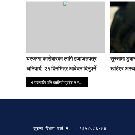
घरजग्गा कारोबारका लागि इजाजतपत्र
सुस्तामा डु
अनिवार्य, २१ दिनभित्र आवेदन दिनुपर्ने
खटिएर अस्था
Post navigation
यसपालि पनि काटियो प्रदेश र स्थानीय तहमा वित्तीय समानीकरण अनुदान
सूचना विभाग दर्ता‍ नं. : १६५/०७३/७४ 