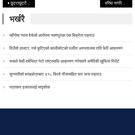
Post navigation
छुट्टाछुट्टै दुर्घटनामा परी सल्यान र सुनसरीमा २ जनाको मृत्यु
वरिष्ठ नागरिकको ज्ञान र सीपबाट नयाँ पुस्ताले लाभ लिन सक्नुपर्छ- राष्ट्रपति पौडैल
भर्खरै
महँगोमा ग्यास बेचेको आरोपमा भक्तपुरका एक बिक्रेता पक्राउ
दिउँसो डाक्टर, नर्स कुटिएको कालीकोटको पलाँता अस्पतालमा राति फेरि आक्रमण
रूसले केही वर्षभित्र नेटो राष्ट्रमाथि आक्रमण गर्नसक्ने अमेरिकी खुफिया रिपोर्ट
सुनसरीको बराहक्षेत्रबाट ४१८ किलो गाँजासहित चार जना पक्राउ
पत्रकार ढकाललाई मातृशोक