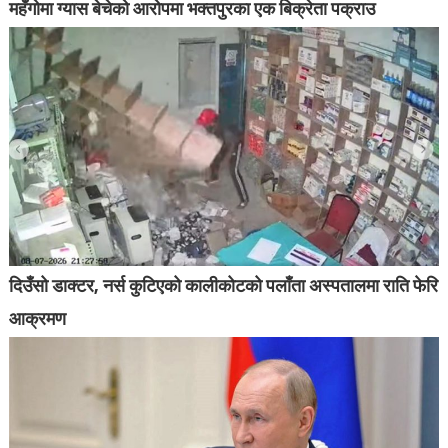
महँगोमा ग्यास बेचेको आरोपमा भक्तपुरका एक बिक्रेता पक्राउ
दिउँसो डाक्टर, नर्स कुटिएको कालीकोटको पलाँता अस्पतालमा राति फेरि
आक्रमण