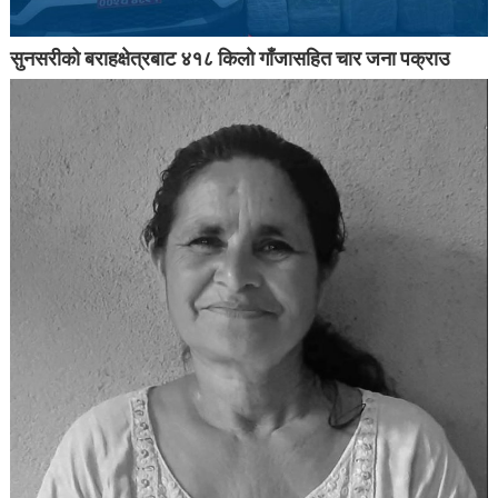
सुनसरीको बराहक्षेत्रबाट ४१८ किलो गाँजासहित चार जना पक्राउ