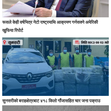
रूसले केही वर्षभित्र नेटो राष्ट्रमाथि आक्रमण गर्नसक्ने अमेरिकी
खुफिया रिपोर्ट
सुनसरीको बराहक्षेत्रबाट ४१८ किलो गाँजासहित चार जना पक्राउ