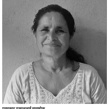
पत्रकार ढकाललाई मातृशोक