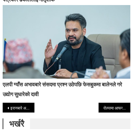
एलपी ग्याँस अभावबारे संसदमा प्रश्न उठेपछि फेसबुकमा बालेनले गरे
उद्योग सुधारेको दावी
Post navigation
इरानबारे अमेरिकी प्रस्तावलाई रूसले समर्थन नगर्ने
रोल्पामा आफन्तको घर जाँदै गरेकी महिलामाथि सामुहिक बलात्कार
भर्खरै