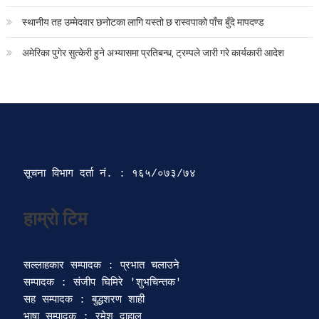
स्थानीय तह उम्मेदवार छनोटका लागि यस्तो छ रास्वपाको पाँच बुँदे मापदण्ड
अमेरिका पुगेर सुत्केरी हुने अभ्यासमा प्रतिबन्ध, ट्रम्पले जारी गरे कार्यकारी आदेश
सूचना विभाग दर्ता‍ नं. : १६५/०७३/७४ 
सल्लाहकार सम्पादक : प्रभात चलाउने

सम्पादक : संजीप घिमिरे 'शुभचिन्तक' 

सह सम्पादक : बुद्धशरण शाही

भाषा सम्पादक : रमेश दाहाल 
