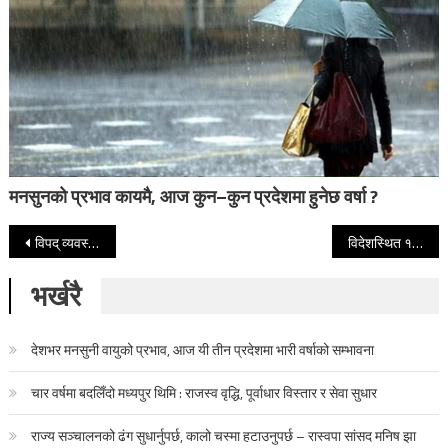
मनसुनको प्रभाव कायमै, आज कुन–कुन प्रदेशमा हुनेछ वर्षा ?
Post navigation
विपद् व्यवस्थापन सम्बन्धी ‘राष्ट्रिय नीति मन्थन’ कार्यक्रम आयोजना गर्दै रास्वपा
विदेशस्थित १५ अवैतनिक दूत पदमुक्त
भर्खरै
देशभर मनसुनी वायुको प्रभाव, आज यी तीन प्रदेशमा भारी वर्षाको सम्भावना
चार वर्षमा बदलिँदो मध्यपुर थिमि : राजस्व वृद्धि, पूर्वाधार विस्तार र सेवा सुधार
राज्य सञ्चालनको ढंग सुधार्नुपर्छ, कालो चस्मा हटाउनुपर्छ – रास्वपा सांसद मनिष झा