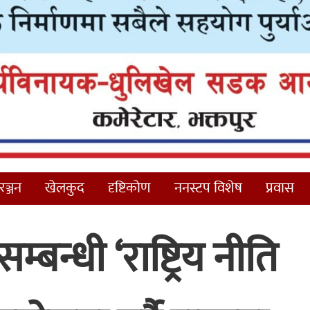
ञ्जन
खेलकुद
दृष्टिकोण
ननस्टप विशेष
प्रवास
्बन्धी ‘राष्ट्रिय नीति