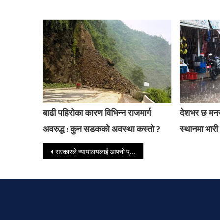
बाढी पहिरोका कारण विभिन्न राजमार्ग
देशभर छ मनस
अवरुद्ध : कुन सडकको अवस्था कस्तो ?
स्थानमा भारी 
Post navigation
सरकारले न्यायालयलाई आफ्नो प्रभावमा राख्न खोजेको स्पष्ट सन्देश दिएको छ : महासचिव पोखरेल