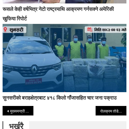
रूसले केही वर्षभित्र नेटो राष्ट्रमाथि आक्रमण गर्नसक्ने अमेरिकी
खुफिया रिपोर्ट
सुनसरीको बराहक्षेत्रबाट ४१८ किलो गाँजासहित चार जना पक्राउ
Post navigation
मुख्यमन्त्री यादवले निजी सचिवालयमा १० जना राखेपछि कर्मचारीले रोकिदिए तलब
रोलक्रम तोडेर सर्वोच्च अदालतको प्रधान न्यायाधीशमा डा‍. मनोजकुमार शर्मा सिफारिस
भर्खरै