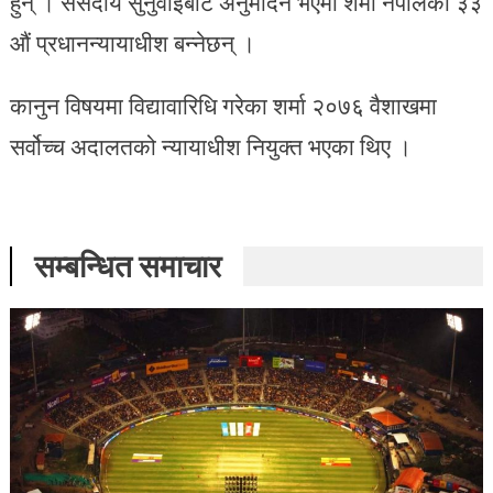
हुन् । संसदीय सुनुवाइबाट अनुमोदन भएमा शर्मा नेपालको ३३
औं प्रधानन्यायाधीश बन्नेछन् ।
कानुन विषयमा विद्यावारिधि गरेका शर्मा २०७६ वैशाखमा
सर्वोच्च अदालतको न्यायाधीश नियुक्त भएका थिए ।
सम्बन्धित समाचार