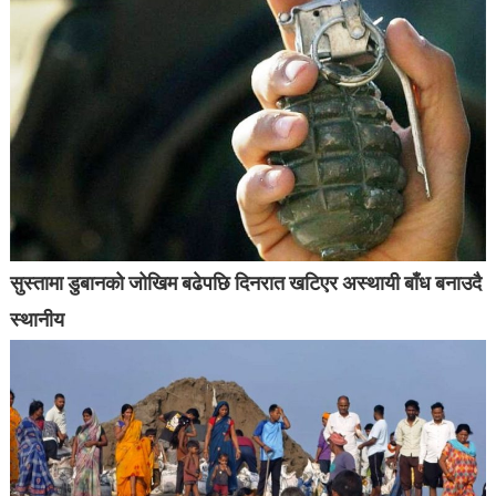
सुस्तामा डुबानको जोखिम बढेपछि दिनरात खटिएर अस्थायी बाँध बनाउदै
स्थानीय