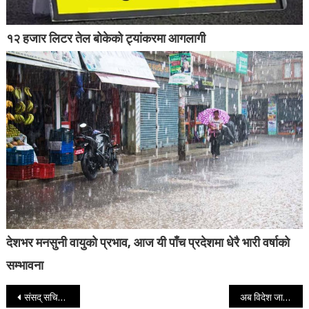
१२ हजार लिटर तेल बोकेको ट्यांकरमा आगलागी
देशभर मनसुनी वायुको प्रभाव, आज यी पाँच प्रदेशमा धेरै भारी वर्षाको
सम्भावना
Post navigation
संसद् सचिवालयले बोलायो सर्वदलीय बैठक
अब विदेश जाने श्रमिकले सरकारी अस्पतालबाटै सेवा पाउने, स्वास्थ्य परीक्षण ‘सिन्डिकेट’ खारेज