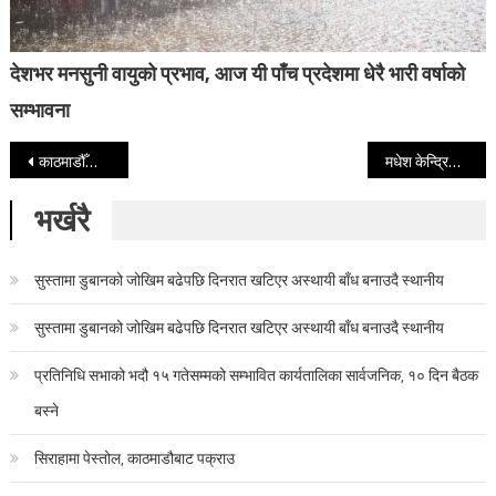
देशभर मनसुनी वायुको प्रभाव, आज यी पाँच प्रदेशमा धेरै भारी वर्षाको
सम्भावना
Post navigation
काठमाडौँका पूर्व सीडीओ छवि रिजाल पक्राउ
मधेश केन्द्रित नेताहरूसँग संवाद्‍मा रवि लामिछाने, ठाकुर र साहसँग छुट्टाछुट्टै भेटघाट
भर्खरै
सुस्तामा डुबानको जोखिम बढेपछि दिनरात खटिएर अस्थायी बाँध बनाउदै स्थानीय
सुस्तामा डुबानको जोखिम बढेपछि दिनरात खटिएर अस्थायी बाँध बनाउदै स्थानीय
प्रतिनिधि सभाको भदौ १५ गतेसम्मको सम्भावित कार्यतालिका सार्वजनिक, १० दिन बैठक
बस्ने
सिराहामा पेस्तोल, काठमाडौबाट पक्राउ